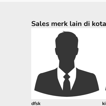
Sales merk lain di kot
dfsk
k