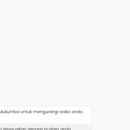
Bulukumba
untuk mengurangi resiko anda
h disesuaikan dengan budget anda.