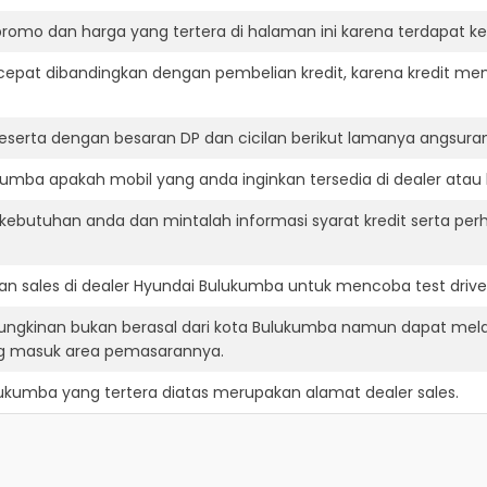
romo dan harga yang tertera di halaman ini karena terdapat 
cepat dibandingkan dengan pembelian kredit, karena kredit mem
eserta dengan besaran DP dan cicilan berikut lamanya angsuran
umba apakah mobil yang anda inginkan tersedia di dealer atau 
ebutuhan anda dan mintalah informasi syarat kredit serta per
n sales di dealer Hyundai Bulukumba untuk mencoba test dri
ungkinan bukan berasal dari kota Bulukumba namun dapat mela
ng masuk area pemasarannya.
lukumba
yang tertera diatas merupakan alamat dealer sales.