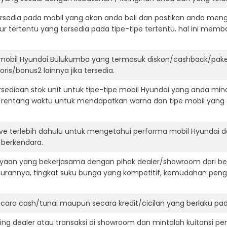
ersedia pada mobil yang akan anda beli dan pastikan anda mengert
ur tertentu yang tersedia pada tipe-tipe tertentu. hal ini m
 mobil Hyundai Bulukumba yang termasuk diskon/cashback/paket
ris/bonus2 lainnya jika tersedia.
ediaan stok unit untuk tipe-tipe mobil Hyundai yang anda mina
 rentang waktu untuk mendapatkan warna dan tipe mobil yang
ive terlebih dahulu untuk mengetahui performa mobil Hyundai 
t berkendara.
aan yang bekerjasama dengan pihak dealer/showroom dari besa
surannya, tingkat suku bunga yang kompetitif, kemudahan penga
ara cash/tunai maupun secara kredit/cicilan yang berlaku pada
ning dealer atau transaksi di showroom dan mintalah kuitansi p