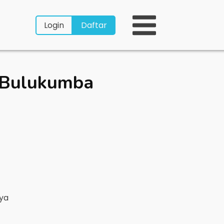
Login
Daftar
 Bulukumba
nya