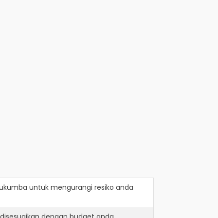
lukumba
untuk mengurangi resiko anda
 disesuaikan dengan budget anda.