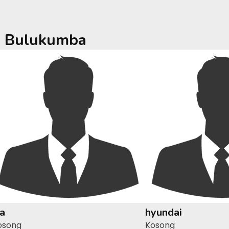
a
Bulukumba
ia
hyundai
osong
Kosong