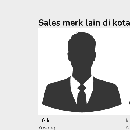
Sales merk lain di kot
dfsk
k
Kosong
K