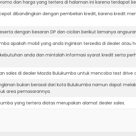
romo dan harga yang tertera di halaman ini karena terdapat 
cepat dibandingkan dengan pembelian kredit, karena kredit mem
eserta dengan besaran DP dan cicilan berikut lamanya angsuran
ba apakah mobil yang anda inginkan tersedia di dealer atau ha
ebutuhan anda dan mintalah informasi syarat kredit serta per
n sales di dealer Mazda Bulukumba untuk mencoba test drive
gkinan bukan berasal dari kota Bulukumba namun dapat melak
suk area pemasarannya.
ukumba
yang tertera diatas merupakan alamat dealer sales.