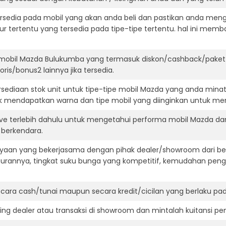
ersedia pada mobil yang akan anda beli dan pastikan anda mengert
ur tertentu yang tersedia pada tipe-tipe tertentu. hal ini m
 mobil Mazda Bulukumba yang termasuk diskon/cashback/paket 
ris/bonus2 lainnya jika tersedia.
ediaan stok unit untuk tipe-tipe mobil Mazda yang anda minat
k mendapatkan warna dan tipe mobil yang diinginkan untuk me
ive terlebih dahulu untuk mengetahui performa mobil Mazda da
t berkendara.
aan yang bekerjasama dengan pihak dealer/showroom dari besa
surannya, tingkat suku bunga yang kompetitif, kemudahan penga
ara cash/tunai maupun secara kredit/cicilan yang berlaku pada
ning dealer atau transaksi di showroom dan mintalah kuitansi p