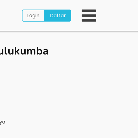
Login
Daftar
ulukumba
nya