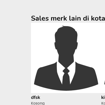
Sales merk lain di kot
dfsk
k
Kosong
K