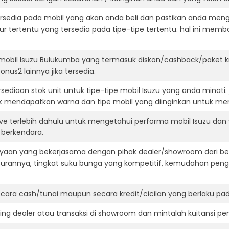
ersedia pada mobil yang akan anda beli dan pastikan anda mengert
ur tertentu yang tersedia pada tipe-tipe tertentu. hal ini m
mobil Isuzu Bulukumba yang termasuk diskon/cashback/paket k
onus2 lainnya jika tersedia.
ediaan stok unit untuk tipe-tipe mobil Isuzu yang anda minati
k mendapatkan warna dan tipe mobil yang diinginkan untuk me
ive terlebih dahulu untuk mengetahui performa mobil Isuzu dan
t berkendara.
aan yang bekerjasama dengan pihak dealer/showroom dari besa
surannya, tingkat suku bunga yang kompetitif, kemudahan penga
ara cash/tunai maupun secara kredit/cicilan yang berlaku pada
ning dealer atau transaksi di showroom dan mintalah kuitansi p