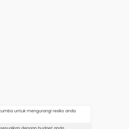
ukumba
untuk mengurangi resiko anda
disesuaikan dengan budget anda.