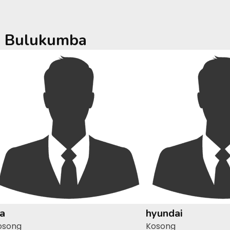
a
Bulukumba
ia
hyundai
osong
Kosong