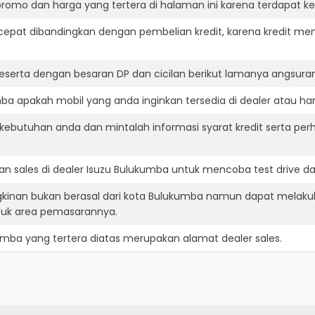
romo dan harga yang tertera di halaman ini karena terdapat 
cepat dibandingkan dengan pembelian kredit, karena kredit mem
eserta dengan besaran DP dan cicilan berikut lamanya angsuran
a apakah mobil yang anda inginkan tersedia di dealer atau har
ebutuhan anda dan mintalah informasi syarat kredit serta perh
n sales di dealer Isuzu Bulukumba untuk mencoba test drive 
gkinan bukan berasal dari kota Bulukumba namun dapat melaku
suk area pemasarannya.
kumba
yang tertera diatas merupakan alamat dealer sales.