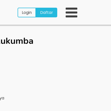
Login
Daftar
ulukumba
nya