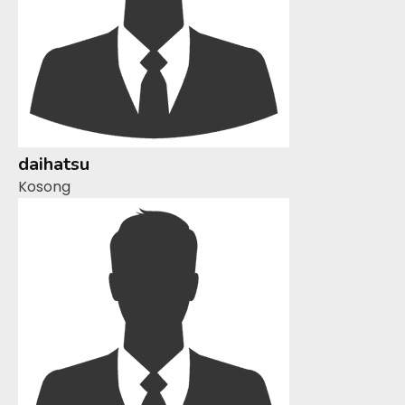
daihatsu
Kosong