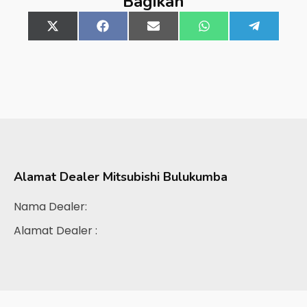
Bagikan
Share
X
Share
Facebook
Share
Email
Share
WhatsApp
Share
Telegra
on
(Twitter)
on
on
on
on
Alamat Dealer
Mitsubishi Bulukumba
Nama Dealer:
Alamat Dealer :