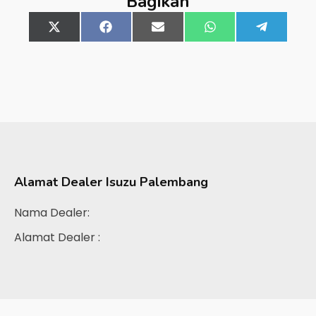
Bagikan
Share
X
Share
Facebook
Share
Email
Share
WhatsApp
Share
Telegra
on
(Twitter)
on
on
on
on
Alamat Dealer
Isuzu Palembang
Nama Dealer:
Alamat Dealer :