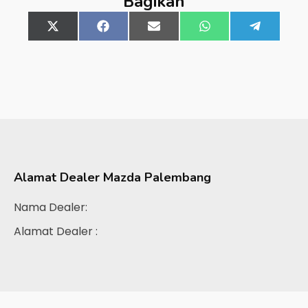
Bagikan
Share
X
Share
Facebook
Share
Email
Share
WhatsApp
Share
Telegra
on
(Twitter)
on
on
on
on
Alamat Dealer
Mazda Palembang
Nama Dealer:
Alamat Dealer :