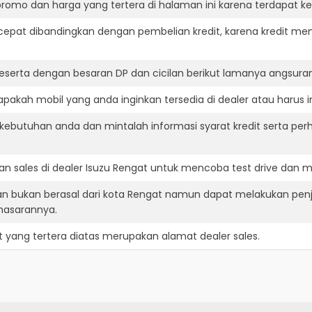
romo dan harga yang tertera di halaman ini karena terdapat 
cepat dibandingkan dengan pembelian kredit, karena kredit mem
eserta dengan besaran DP dan cicilan berikut lamanya angsuran
pakah mobil yang anda inginkan tersedia di dealer atau harus i
ebutuhan anda dan mintalah informasi syarat kredit serta perh
n sales di dealer Isuzu Rengat untuk mencoba test drive dan
an bukan berasal dari kota Rengat namun dapat melakukan pen
masarannya.
t
yang tertera diatas merupakan alamat dealer sales.