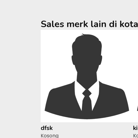
Sales merk lain di kot
dfsk
k
Kosong
K