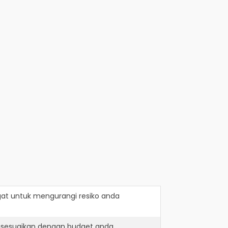
gat
untuk mengurangi resiko anda
disesuaikan dengan budget anda.