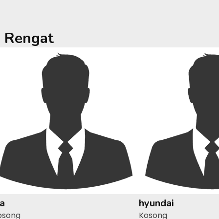
a
Rengat
ia
hyundai
osong
Kosong