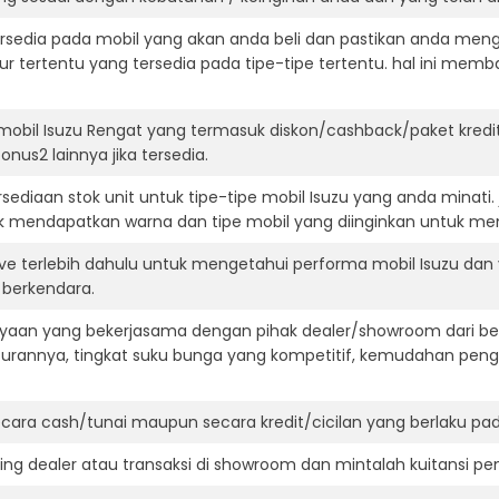
ersedia pada mobil yang akan anda beli dan pastikan anda mengert
ur tertentu yang tersedia pada tipe-tipe tertentu. hal ini m
mobil Isuzu Rengat yang termasuk diskon/cashback/paket kredi
onus2 lainnya jika tersedia.
ediaan stok unit untuk tipe-tipe mobil Isuzu yang anda minati
k mendapatkan warna dan tipe mobil yang diinginkan untuk me
ive terlebih dahulu untuk mengetahui performa mobil Isuzu dan
t berkendara.
aan yang bekerjasama dengan pihak dealer/showroom dari besa
surannya, tingkat suku bunga yang kompetitif, kemudahan penga
ara cash/tunai maupun secara kredit/cicilan yang berlaku pada
ning dealer atau transaksi di showroom dan mintalah kuitansi p