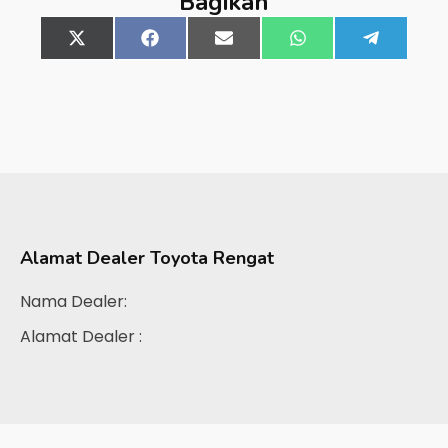
Bagikan
Share
X
Share
Facebook
Share
Email
Share
WhatsApp
Share
Telegra
on
(Twitter)
on
on
on
on
Alamat Dealer
Toyota Rengat
Nama Dealer:
Alamat Dealer :