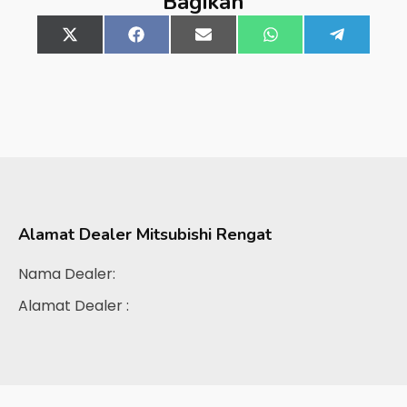
Bagikan
Share
X
Share
Facebook
Share
Email
Share
WhatsApp
Share
Telegra
on
(Twitter)
on
on
on
on
Alamat Dealer
Mitsubishi Rengat
Nama Dealer:
Alamat Dealer :