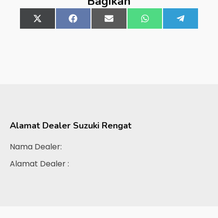
Bagikan
Share
X
Share
Facebook
Share
Email
Share
WhatsApp
Share
Telegra
on
(Twitter)
on
on
on
on
Alamat Dealer
Suzuki Rengat
Nama Dealer:
Alamat Dealer :