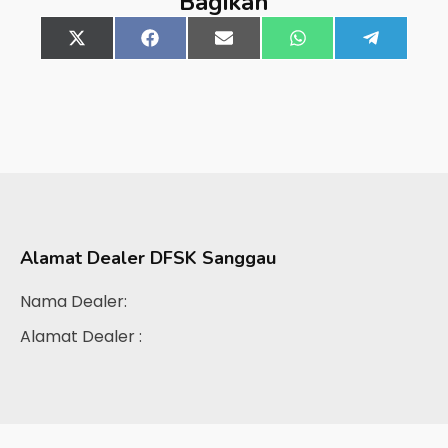
Bagikan
Share
X
Share
Facebook
Share
Email
Share
WhatsApp
Share
Telegra
on
(Twitter)
on
on
on
on
Alamat Dealer
DFSK Sanggau
Nama Dealer:
Alamat Dealer :