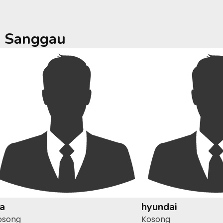
a
Sanggau
ia
hyundai
osong
Kosong