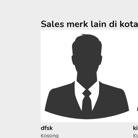
Sales merk lain di kot
dfsk
k
Kosong
K