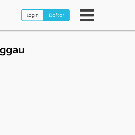
Login
Daftar
nggau