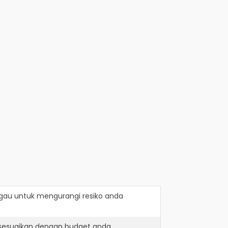
gau
untuk mengurangi resiko anda
isesuaikan dengan budget anda.