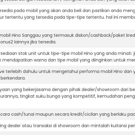
ersedia pada mobil yang akan anda beli dan pastikan anda mengert
ur tertentu yang tersedia pada tipe-tipe tertentu. hal ini m
mobil Hino Sanggau yang termasuk diskon/cashback/paket kred
onus2 lainnya jika tersedia.
ediaan stok unit untuk tipe-tipe mobil Hino yang anda minati.
k mendapatkan warna dan tipe mobil yang diinginkan untuk me
ive terlebih dahulu untuk mengetahui performa mobil Hino dan
t berkendara.
aan yang bekerjasama dengan pihak dealer/showroom dari besa
surannya, tingkat suku bunga yang kompetitif, kemudahan penga
ara cash/tunai maupun secara kredit/cicilan yang berlaku pada
ning dealer atau transaksi di showroom dan mintalah kuitansi p