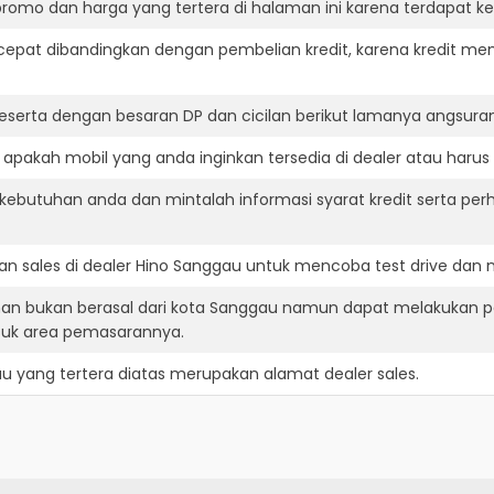
romo dan harga yang tertera di halaman ini karena terdapat 
cepat dibandingkan dengan pembelian kredit, karena kredit mem
eserta dengan besaran DP dan cicilan berikut lamanya angsuran
pakah mobil yang anda inginkan tersedia di dealer atau harus 
ebutuhan anda dan mintalah informasi syarat kredit serta perh
n sales di dealer Hino Sanggau untuk mencoba test drive dan
nan bukan berasal dari kota Sanggau namun dapat melakukan p
suk area pemasarannya.
au
yang tertera diatas merupakan alamat dealer sales.