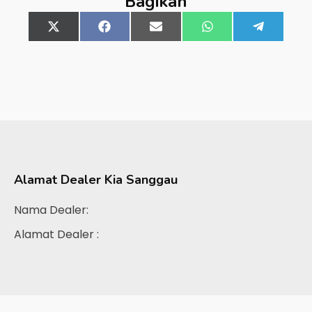
Bagikan
Share
X
Share
Facebook
Share
Email
Share
WhatsApp
Share
Telegra
on
(Twitter)
on
on
on
on
Alamat Dealer
Kia Sanggau
Nama Dealer:
Alamat Dealer :