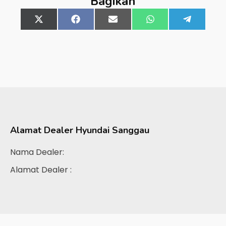
Bagikan
Share
X
Share
Facebook
Share
Email
Share
WhatsApp
Share
Telegra
on
(Twitter)
on
on
on
on
Alamat Dealer
Hyundai Sanggau
Nama Dealer:
Alamat Dealer :