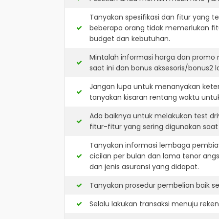
Tanyakan spesifikasi dan fitur yang t
beberapa orang tidak memerlukan fit
budget dan kebutuhan.
Mintalah informasi harga dan promo 
saat ini dan bonus aksesoris/bonus2 la
Jangan lupa untuk menanyakan keters
tanyakan kisaran rentang waktu untu
Ada baiknya untuk melakukan test dr
fitur-fitur yang sering digunakan saa
Tanyakan informasi lembaga pembiay
cicilan per bulan dan lama tenor ang
dan jenis asuransi yang didapat.
Tanyakan prosedur pembelian baik sec
Selalu lakukan transaksi menuju reke