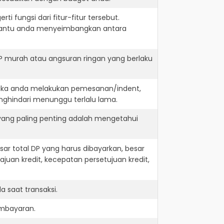
i fungsi dari fitur-fitur tersebut.
embantu anda menyeimbangkan antara
DP murah atau angsuran ringan yang berlaku
 jika anda melakukan pemesanan/indent,
nghindari menunggu terlalu lama.
 yang paling penting adalah mengetahui
r total DP yang harus dibayarkan, besar
juan kredit, kecepatan persetujuan kredit,
 saat transaksi.
embayaran.