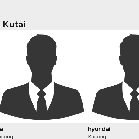
a
Kutai
ia
hyundai
osong
Kosong