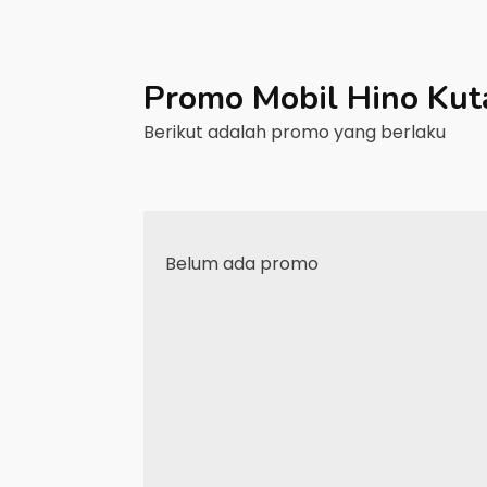
Promo Mobil
Hino
Kut
Berikut adalah promo yang berlaku
Belum ada promo