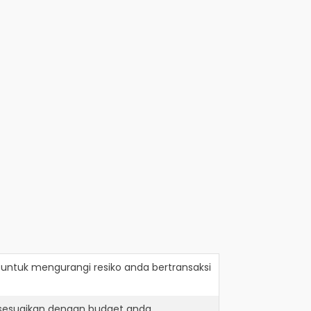
untuk mengurangi resiko anda bertransaksi
isesuaikan dengan budget anda.