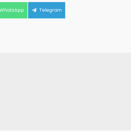
Share
WhatsApp
Share
Telegram
on
on