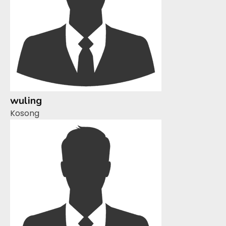
wuling
Kosong