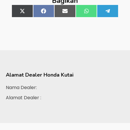
Bagikan
Share
X
Share
Facebook
Share
Email
Share
WhatsApp
Share
Telegra
on
(Twitter)
on
on
on
on
Alamat Dealer
Honda Kutai
Nama Dealer:
Alamat Dealer :