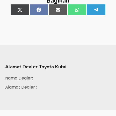
Bagikan
Share
X
Share
Facebook
Share
Email
Share
WhatsApp
Share
Telegra
on
(Twitter)
on
on
on
on
Alamat Dealer
Toyota Kutai
Nama Dealer:
Alamat Dealer :