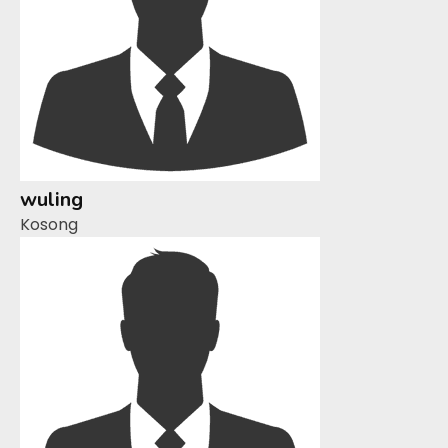
wuling
Kosong