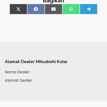
Bagikan
Share
X
Share
Facebook
Share
Email
Share
WhatsApp
Share
Telegra
on
(Twitter)
on
on
on
on
Alamat Dealer
Mitsubishi Kutai
Nama Dealer:
Alamat Dealer :