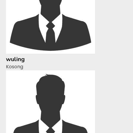
wuling
Kosong