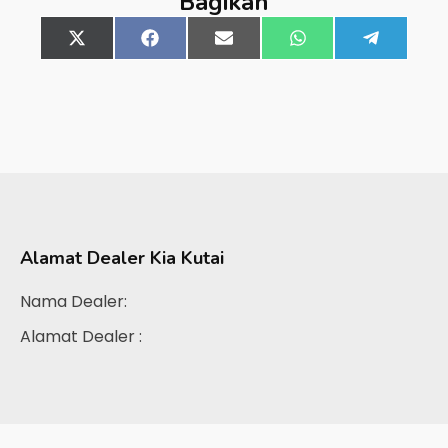
Bagikan
Share
X
Share
Facebook
Share
Email
Share
WhatsApp
Share
Telegra
on
(Twitter)
on
on
on
on
Alamat Dealer
Kia Kutai
Nama Dealer:
Alamat Dealer :