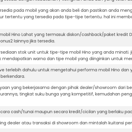
ersedia pada mobil yang akan anda beli dan pastikan anda mengert
ur tertentu yang tersedia pada tipe-tipe tertentu. hal ini m
mobil Hino Lahat yang termasuk diskon/cashback/paket kredit 
onus2 lainnya jika tersedia.
ediaan stok unit untuk tipe-tipe mobil Hino yang anda minati.
k mendapatkan warna dan tipe mobil yang diinginkan untuk me
ive terlebih dahulu untuk mengetahui performa mobil Hino dan
t berkendara.
aan yang bekerjasama dengan pihak dealer/showroom dari besa
surannya, tingkat suku bunga yang kompetitif, kemudahan penga
ara cash/tunai maupun secara kredit/cicilan yang berlaku pada
ning dealer atau transaksi di showroom dan mintalah kuitansi p