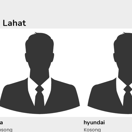
a
Lahat
ia
hyundai
osong
Kosong