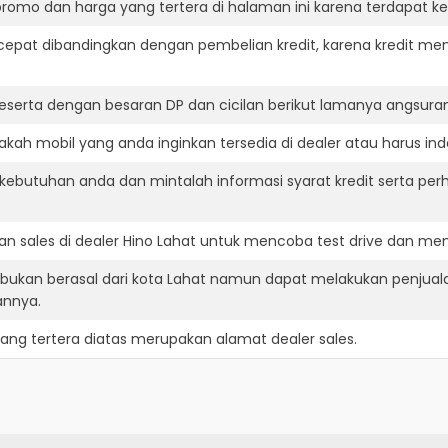
romo dan harga yang tertera di halaman ini karena terdapat 
cepat dibandingkan dengan pembelian kredit, karena kredit mem
eserta dengan besaran DP dan cicilan berikut lamanya angsuran
kah mobil yang anda inginkan tersedia di dealer atau harus ind
ebutuhan anda dan mintalah informasi syarat kredit serta perh
n sales di dealer Hino Lahat untuk mencoba test drive dan m
 bukan berasal dari kota Lahat namun dapat melakukan penjual
annya.
ang tertera diatas merupakan alamat dealer sales.