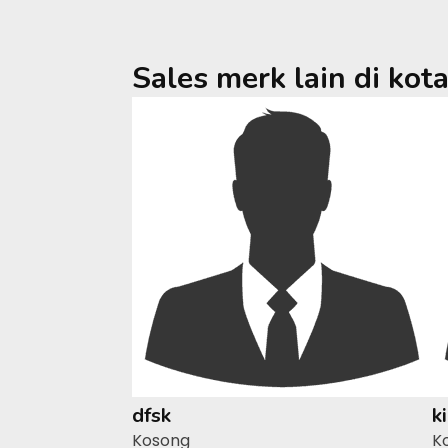
Sales merk lain di kot
dfsk
k
Kosong
K