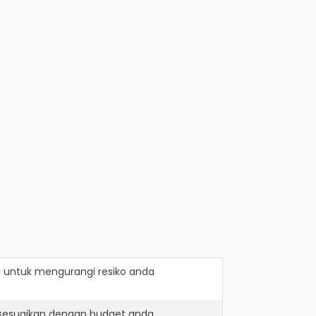
t
untuk mengurangi resiko anda
isesuaikan dengan budget anda.