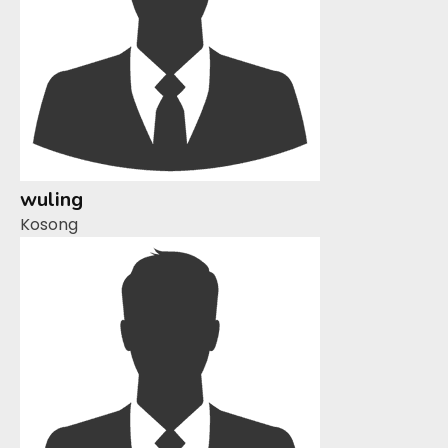
wuling
Kosong