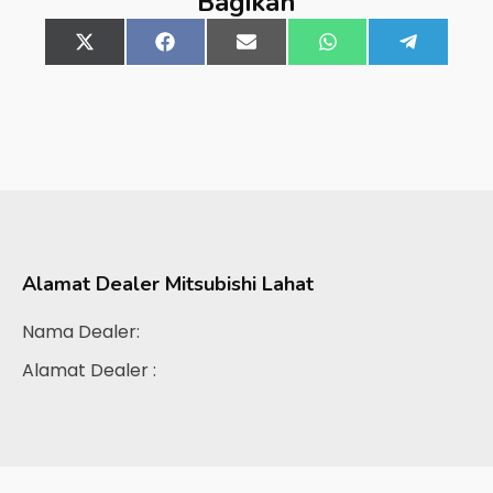
Bagikan
Share
X
Share
Facebook
Share
Email
Share
WhatsApp
Share
Telegra
on
(Twitter)
on
on
on
on
Alamat Dealer
Mitsubishi Lahat
Nama Dealer:
Alamat Dealer :