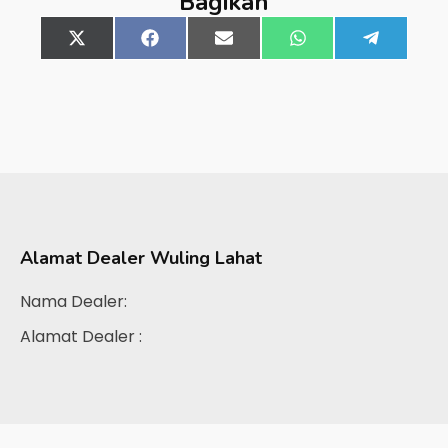
Bagikan
Share
X
Share
Facebook
Share
Email
Share
WhatsApp
Share
Telegra
on
(Twitter)
on
on
on
on
Alamat Dealer
Wuling Lahat
Nama Dealer:
Alamat Dealer :