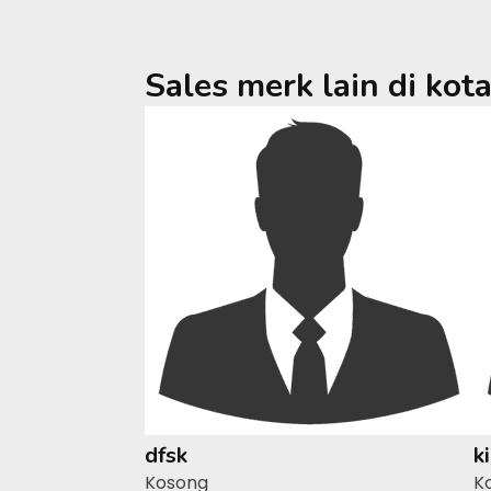
Sales merk lain di kot
dfsk
k
Kosong
K