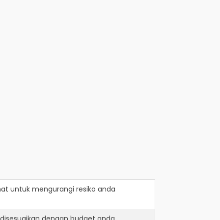
hat
untuk mengurangi resiko anda
 disesuaikan dengan budget anda.