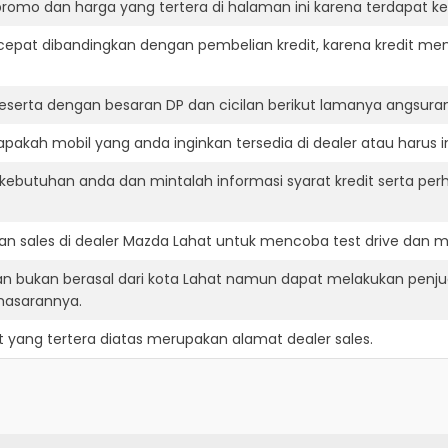
romo dan harga yang tertera di halaman ini karena terdapat 
cepat dibandingkan dengan pembelian kredit, karena kredit mem
eserta dengan besaran DP dan cicilan berikut lamanya angsuran
akah mobil yang anda inginkan tersedia di dealer atau harus i
ebutuhan anda dan mintalah informasi syarat kredit serta per
n sales di dealer Mazda Lahat untuk mencoba test drive dan 
n bukan berasal dari kota Lahat namun dapat melakukan penju
masarannya.
t
yang tertera diatas merupakan alamat dealer sales.