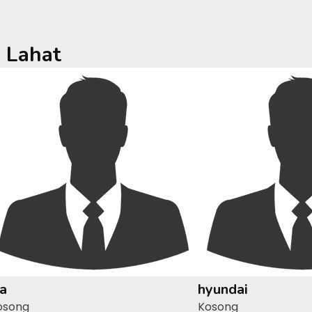
a
Lahat
ia
hyundai
osong
Kosong