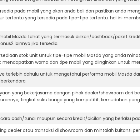
ersedia pada mobil yang akan anda beli dan pastikan anda mengert
ur tertentu yang tersedia pada tipe-tipe tertentu. hal ini m
mobil Mazda Lahat yang termasuk diskon/cashback/paket kredi
onus2 lainnya jika tersedia.
ediaan stok unit untuk tipe-tipe mobil Mazda yang anda minat
k mendapatkan warna dan tipe mobil yang diinginkan untuk me
ive terlebih dahulu untuk mengetahui performa mobil Mazda da
t berkendara.
aan yang bekerjasama dengan pihak dealer/showroom dari besa
surannya, tingkat suku bunga yang kompetitif, kemudahan penga
ara cash/tunai maupun secara kredit/cicilan yang berlaku pada
ning dealer atau transaksi di showroom dan mintalah kuitansi p