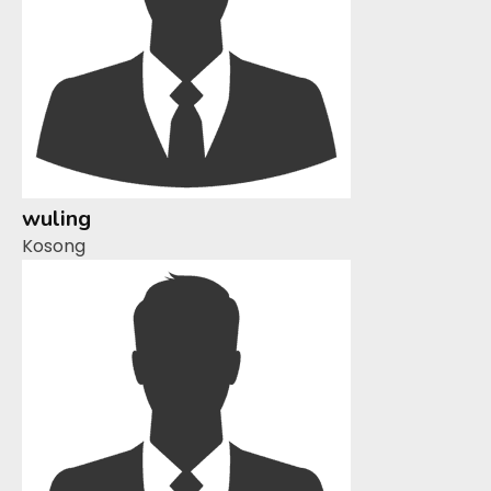
wuling
Kosong