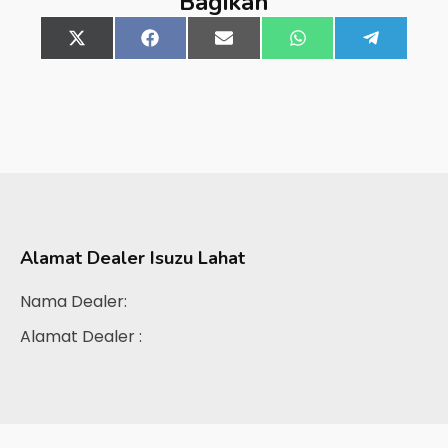
Bagikan
Share
X
Share
Facebook
Share
Email
Share
WhatsApp
Share
Telegra
on
(Twitter)
on
on
on
on
Alamat Dealer
Isuzu Lahat
Nama Dealer:
Alamat Dealer :