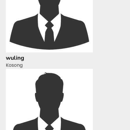
wuling
Kosong