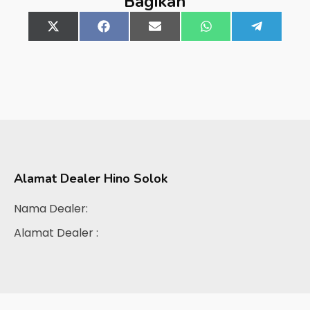
Bagikan
Share
X
Share
Facebook
Share
Email
Share
WhatsApp
Share
Telegra
on
(Twitter)
on
on
on
on
Alamat Dealer
Hino Solok
Nama Dealer:
Alamat Dealer :