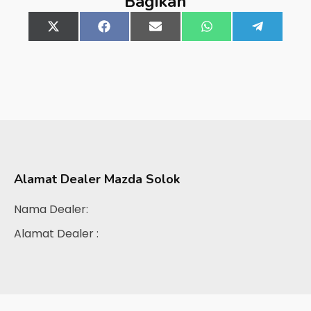
Bagikan
Share
X
Share
Facebook
Share
Email
Share
WhatsApp
Share
Telegra
on
(Twitter)
on
on
on
on
Alamat Dealer
Mazda Solok
Nama Dealer:
Alamat Dealer :