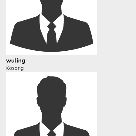
wuling
Kosong