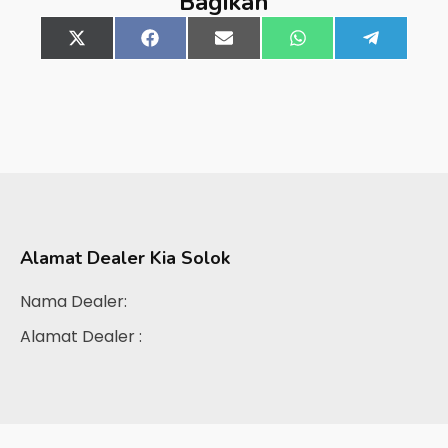
Bagikan
Share
X
Share
Facebook
Share
Email
Share
WhatsApp
Share
Telegra
on
(Twitter)
on
on
on
on
Alamat Dealer
Kia Solok
Nama Dealer:
Alamat Dealer :