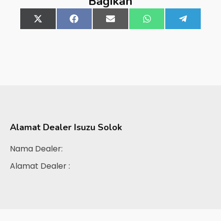
Bagikan
Share
X
Share
Facebook
Share
Email
Share
WhatsApp
Share
Telegra
on
(Twitter)
on
on
on
on
Alamat Dealer
Isuzu Solok
Nama Dealer:
Alamat Dealer :