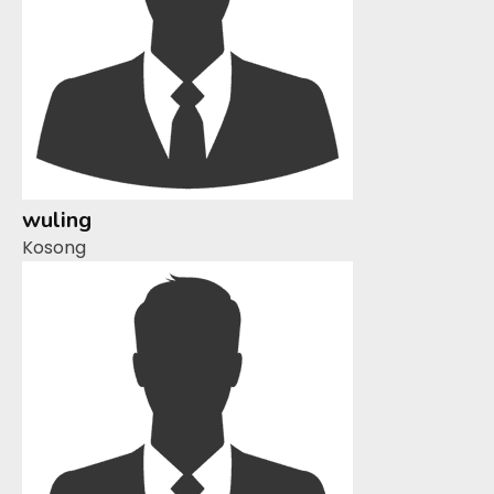
wuling
Kosong