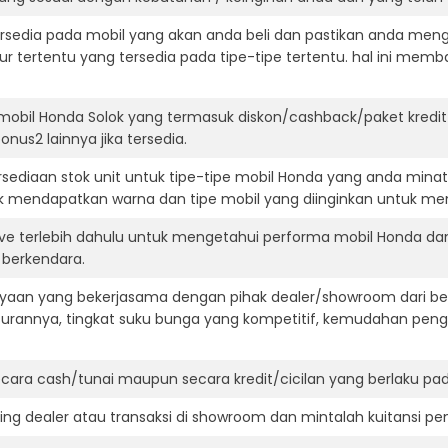
ersedia pada mobil yang akan anda beli dan pastikan anda mengert
ur tertentu yang tersedia pada tipe-tipe tertentu. hal ini m
mobil Honda Solok yang termasuk diskon/cashback/paket kredi
onus2 lainnya jika tersedia.
ediaan stok unit untuk tipe-tipe mobil Honda yang anda minat
k mendapatkan warna dan tipe mobil yang diinginkan untuk me
ive terlebih dahulu untuk mengetahui performa mobil Honda da
t berkendara.
aan yang bekerjasama dengan pihak dealer/showroom dari besa
surannya, tingkat suku bunga yang kompetitif, kemudahan penga
ara cash/tunai maupun secara kredit/cicilan yang berlaku pada
ning dealer atau transaksi di showroom dan mintalah kuitansi p