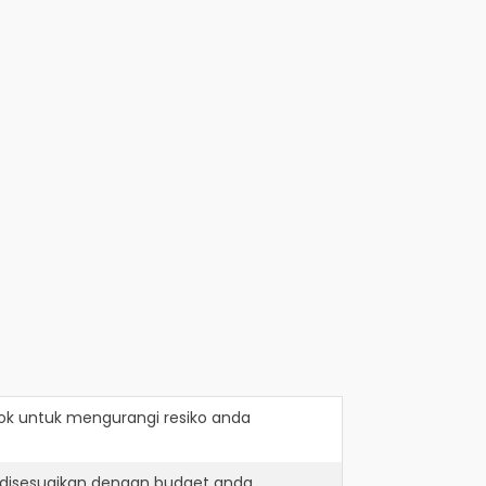
ok
untuk mengurangi resiko anda
 disesuaikan dengan budget anda.