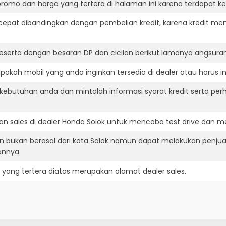
romo dan harga yang tertera di halaman ini karena terdapat 
cepat dibandingkan dengan pembelian kredit, karena kredit mem
eserta dengan besaran DP dan cicilan berikut lamanya angsuran
akah mobil yang anda inginkan tersedia di dealer atau harus i
ebutuhan anda dan mintalah informasi syarat kredit serta per
n sales di dealer Honda Solok untuk mencoba test drive dan 
n bukan berasal dari kota Solok namun dapat melakukan penjua
annya.
yang tertera diatas merupakan alamat dealer sales.