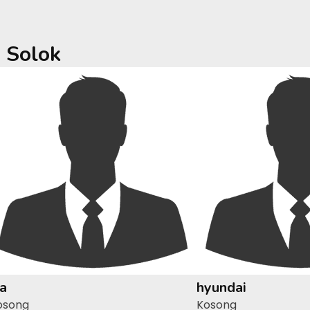
a
Solok
ia
hyundai
osong
Kosong