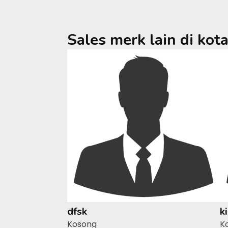
Sales merk lain di kot
dfsk
k
Kosong
K