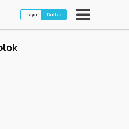
Login
Daftar
olok