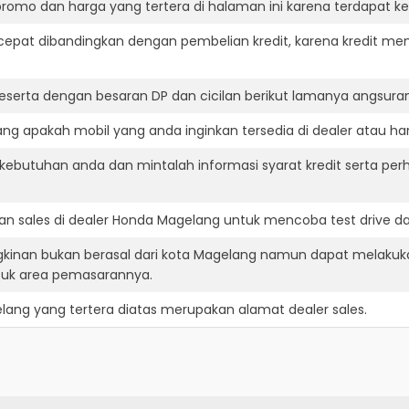
romo dan harga yang tertera di halaman ini karena terdapat 
cepat dibandingkan dengan pembelian kredit, karena kredit mem
eserta dengan besaran DP dan cicilan berikut lamanya angsuran
g apakah mobil yang anda inginkan tersedia di dealer atau har
ebutuhan anda dan mintalah informasi syarat kredit serta per
n sales di dealer Honda Magelang untuk mencoba test drive 
kinan bukan berasal dari kota Magelang namun dapat melakuka
suk area pemasarannya.
lang
yang tertera diatas merupakan alamat dealer sales.