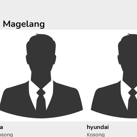
a
Magelang
ia
hyundai
osong
Kosong