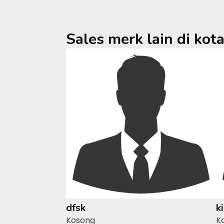
Sales merk lain di kot
dfsk
k
Kosong
K