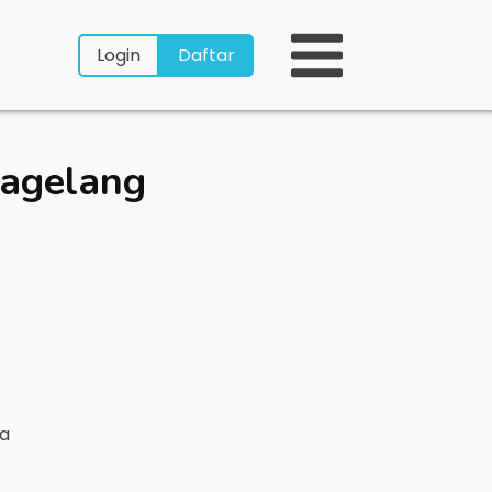
Login
Daftar
agelang
ya