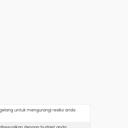
gelang
untuk mengurangi resiko anda
 disesuaikan dengan budget anda.