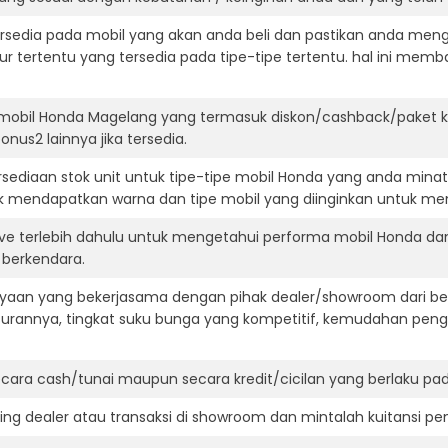
ersedia pada mobil yang akan anda beli dan pastikan anda mengert
ur tertentu yang tersedia pada tipe-tipe tertentu. hal ini m
 mobil Honda Magelang yang termasuk diskon/cashback/paket k
onus2 lainnya jika tersedia.
ediaan stok unit untuk tipe-tipe mobil Honda yang anda minat
k mendapatkan warna dan tipe mobil yang diinginkan untuk me
ive terlebih dahulu untuk mengetahui performa mobil Honda da
t berkendara.
aan yang bekerjasama dengan pihak dealer/showroom dari besa
surannya, tingkat suku bunga yang kompetitif, kemudahan penga
ara cash/tunai maupun secara kredit/cicilan yang berlaku pada
ning dealer atau transaksi di showroom dan mintalah kuitansi p