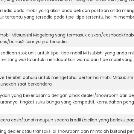
ersedia pada mobil yang akan anda beli dan pastikan anda mengert
ur tertentu yang tersedia pada tipe-tipe tertentu. hal ini m
mobil Mitsubishi Magelang yang termasuk diskon/cashback/pake
ris/bonus2 lainnya jika tersedia.
diaan stok unit untuk tipe-tipe mobil Mitsubishi yang anda mi
 rentang waktu untuk mendapatkan warna dan tipe mobil yang
ve terlebih dahulu untuk mengetahui performa mobil Mitsubishi
igunakan saat berkendara.
aan yang bekerjasama dengan pihak dealer/showroom dari besa
surannya, tingkat suku bunga yang kompetitif, kemudahan penga
ara cash/tunai maupun secara kredit/cicilan yang berlaku pada
ning dealer atau transaksi di showroom dan mintalah kuitansi p