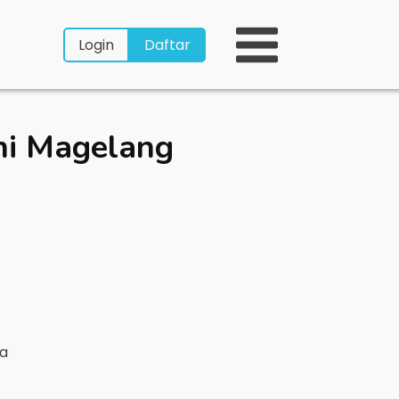
Login
Daftar
hi Magelang
ya