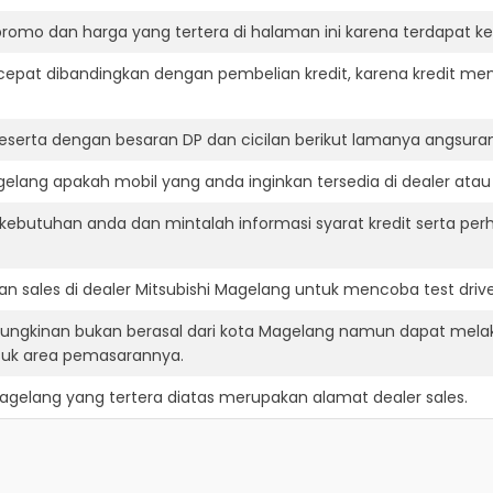
romo dan harga yang tertera di halaman ini karena terdapat 
cepat dibandingkan dengan pembelian kredit, karena kredit mem
eserta dengan besaran DP dan cicilan berikut lamanya angsuran
elang apakah mobil yang anda inginkan tersedia di dealer atau 
ebutuhan anda dan mintalah informasi syarat kredit serta perh
n sales di dealer Mitsubishi Magelang untuk mencoba test dr
mungkinan bukan berasal dari kota Magelang namun dapat mela
suk area pemasarannya.
Magelang
yang tertera diatas merupakan alamat dealer sales.