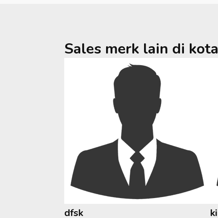
Sales merk lain di kot
dfsk
k