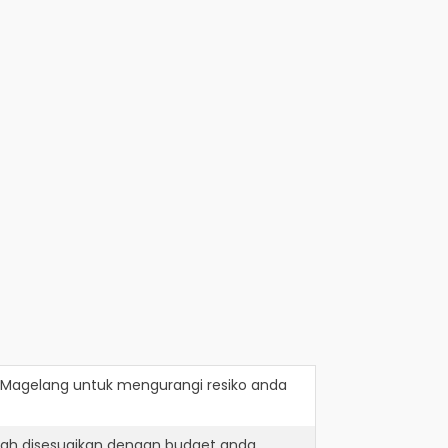
i Magelang
untuk mengurangi resiko anda
lah disesuaikan dengan budget anda.