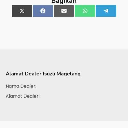
Bagikan
Share
X
Share
Facebook
Share
Email
Share
WhatsApp
Share
Telegra
on
(Twitter)
on
on
on
on
Alamat Dealer
Isuzu Magelang
Nama Dealer:
Alamat Dealer :