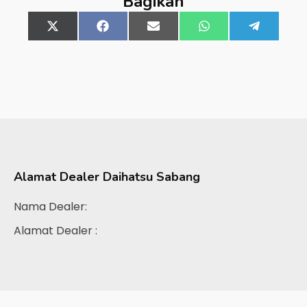
Bagikan
Share
X
Share
Facebook
Share
Email
Share
WhatsApp
Share
Telegra
on
(Twitter)
on
on
on
on
Alamat Dealer
Daihatsu Sabang
Nama Dealer:
Alamat Dealer :