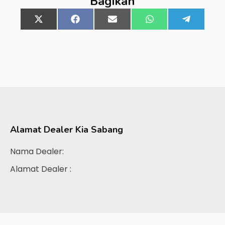
Bagikan
Share
X
Share
Facebook
Share
Email
Share
WhatsApp
Share
Telegra
on
(Twitter)
on
on
on
on
Alamat Dealer
Kia Sabang
Nama Dealer:
Alamat Dealer :