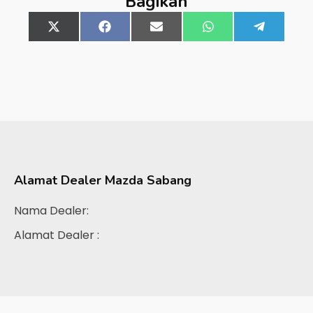
Bagikan
Share
X
Share
Facebook
Share
Email
Share
WhatsApp
Share
Telegra
on
(Twitter)
on
on
on
on
Alamat Dealer
Mazda Sabang
Nama Dealer:
Alamat Dealer :