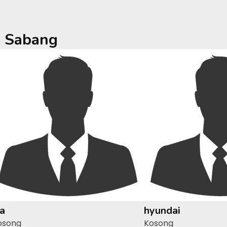
a
Sabang
ia
hyundai
osong
Kosong