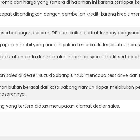
romo dan harga yang tertera di halaman ini karena terdapat 
cepat dibandingkan dengan pembelian kredit, karena kredit mem
eserta dengan besaran DP dan cicilan berikut lamanya angsuran
apakah mobil yang anda inginkan tersedia di dealer atau harus
ebutuhan anda dan mintalah informasi syarat kredit serta perh
n sales di dealer Suzuki Sabang untuk mencoba test drive da
inan bukan berasal dari kota Sabang namun dapat melakukan p
masarannya.
ng
yang tertera diatas merupakan alamat dealer sales.