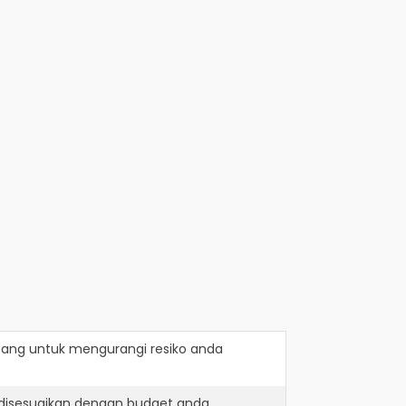
bang
untuk mengurangi resiko anda
 disesuaikan dengan budget anda.