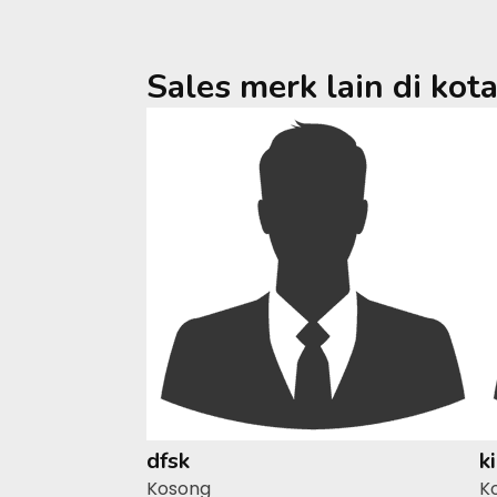
Sales merk lain di kot
dfsk
k
Kosong
K