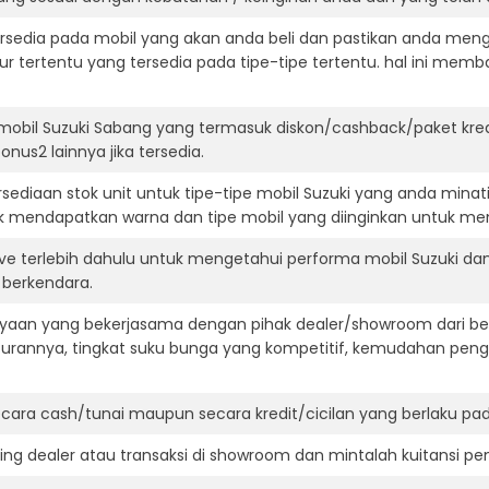
ersedia pada mobil yang akan anda beli dan pastikan anda mengert
ur tertentu yang tersedia pada tipe-tipe tertentu. hal ini m
mobil Suzuki Sabang yang termasuk diskon/cashback/paket kre
onus2 lainnya jika tersedia.
ediaan stok unit untuk tipe-tipe mobil Suzuki yang anda minat
k mendapatkan warna dan tipe mobil yang diinginkan untuk me
ive terlebih dahulu untuk mengetahui performa mobil Suzuki da
t berkendara.
aan yang bekerjasama dengan pihak dealer/showroom dari besa
surannya, tingkat suku bunga yang kompetitif, kemudahan penga
ara cash/tunai maupun secara kredit/cicilan yang berlaku pada
ning dealer atau transaksi di showroom dan mintalah kuitansi p