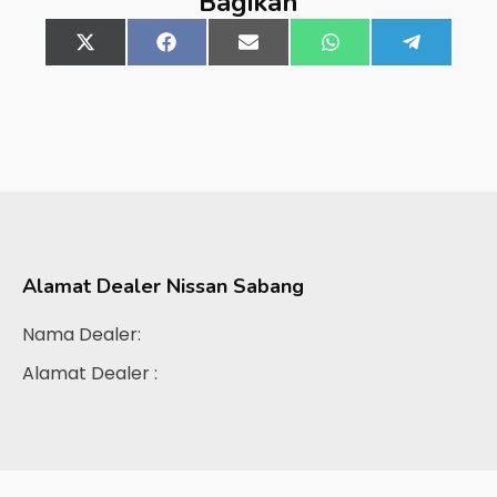
Bagikan
Share
X
Share
Facebook
Share
Email
Share
WhatsApp
Share
Telegra
on
(Twitter)
on
on
on
on
Alamat Dealer
Nissan Sabang
Nama Dealer:
Alamat Dealer :