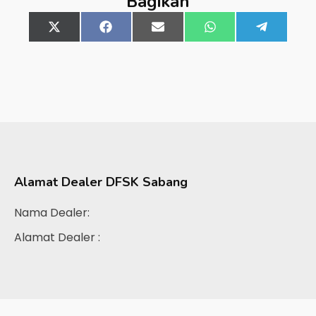
Bagikan
Share
X
Share
Facebook
Share
Email
Share
WhatsApp
Share
Telegra
on
(Twitter)
on
on
on
on
Alamat Dealer
DFSK Sabang
Nama Dealer:
Alamat Dealer :