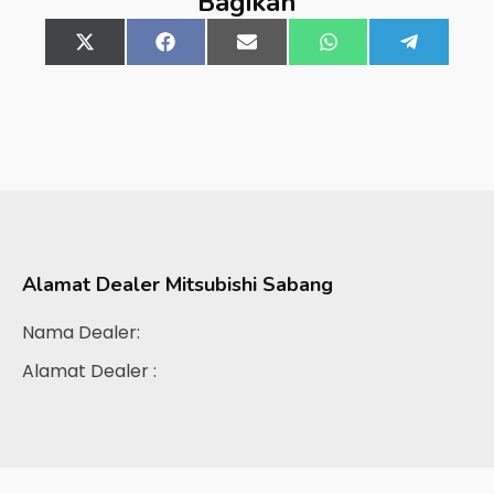
Bagikan
Share
X
Share
Facebook
Share
Email
Share
WhatsApp
Share
Telegra
on
(Twitter)
on
on
on
on
Alamat Dealer
Mitsubishi Sabang
Nama Dealer:
Alamat Dealer :